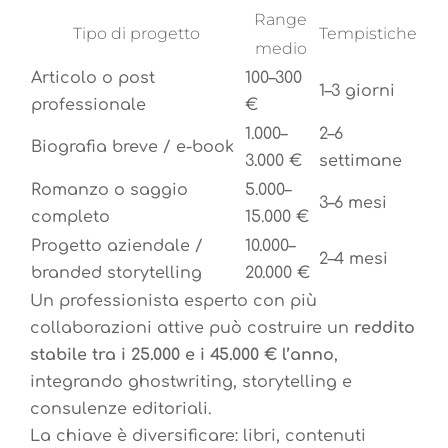
Range
Tipo di progetto
Tempistiche
medio
Articolo o post
100–300
1–3 giorni
professionale
€
1.000–
2–6
Biografia breve / e-book
3.000 €
settimane
Romanzo o saggio
5.000–
3–6 mesi
completo
15.000 €
Progetto aziendale /
10.000–
2–4 mesi
branded storytelling
20.000 €
Un professionista esperto con più
collaborazioni attive può costruire un
reddito
stabile tra i 25.000 e i 45.000 € l’anno
,
integrando ghostwriting, storytelling e
consulenze editoriali.
La chiave è diversificare: libri, contenuti