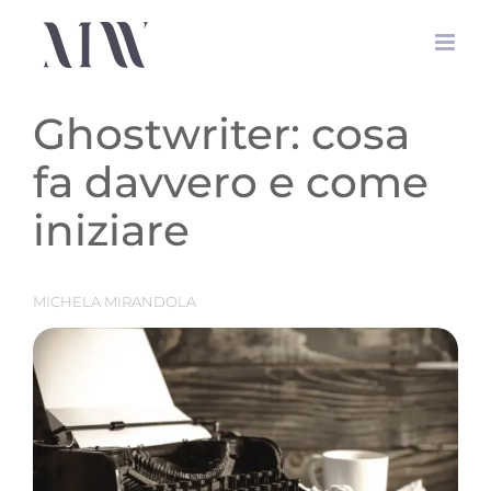
Salta
al
contenuto
Ghostwriter: cosa
fa davvero e come
iniziare
MICHELA MIRANDOLA