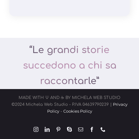
“Le grandi storie
succedono a chi sa
raccontarle”
MADE WITH 💡 AND ☕️ BY MICHELA WEB STUDIO
Privacy
©2024 Michela Web Studio - P.IVA 04639790239 |
Policy
Cookies Policy
-
Instagram
LinkedIn
Pinterest
Skype
Email
Facebook
Phone